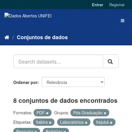
Entrar
Registrar
Conjuntos de dados
Ordenar por
8 conjuntos de dados encontrados
Formatos:
PDF
Grupos:
Pós Graduação
Etiquetas:
Itabira
Laboratórios
Itajubá
Pesquisa
Bolsistas