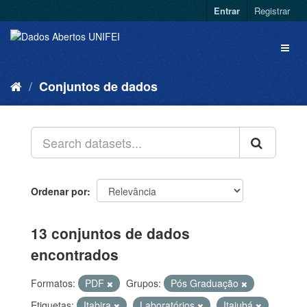
Entrar
Registrar
Conjuntos de dados
Ordenar por
13 conjuntos de dados
encontrados
Formatos:
PDF
Grupos:
Pós Graduação
Etiquetas:
Itabira
Laboratórios
Itajubá