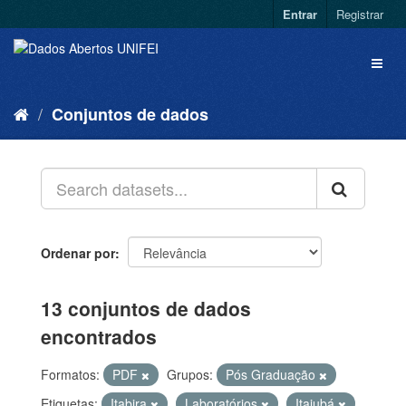
Entrar
Registrar
Conjuntos de dados
Ordenar por
13 conjuntos de dados
encontrados
Formatos:
PDF
Grupos:
Pós Graduação
Etiquetas:
Itabira
Laboratórios
Itajubá