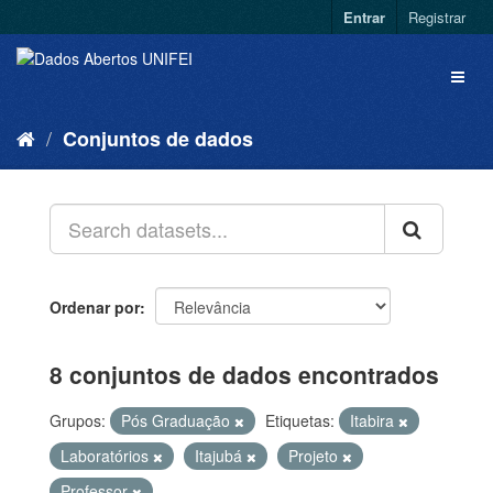
Entrar
Registrar
Conjuntos de dados
Ordenar por
8 conjuntos de dados encontrados
Grupos:
Pós Graduação
Etiquetas:
Itabira
Laboratórios
Itajubá
Projeto
Professor