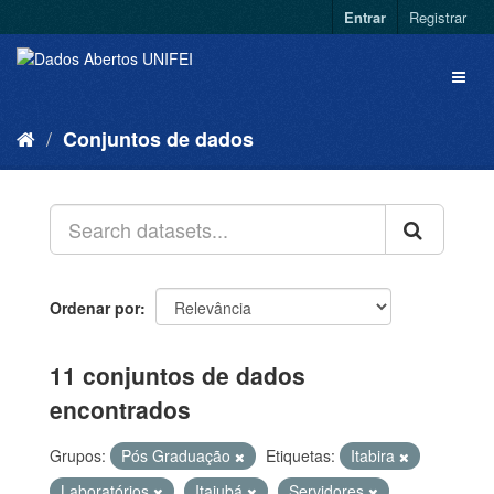
Entrar
Registrar
Conjuntos de dados
Ordenar por
11 conjuntos de dados
encontrados
Grupos:
Pós Graduação
Etiquetas:
Itabira
Laboratórios
Itajubá
Servidores