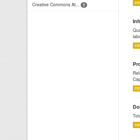
CS
Creative Commons At...
7
Inf
Qua
lab
CS
Pr
Rel
Cap
CS
Do
Tot
CS