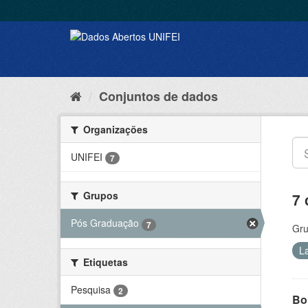
Conjuntos de dados
Organizações
UNIFEI
7
Grupos
7 
Pós Graduação
7
Gru
L
Etiquetas
Pesquisa
2
Bol