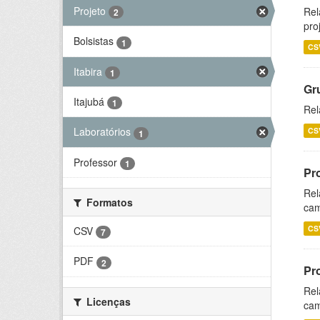
Projeto
Rel
2
pro
Bolsistas
1
CS
Itabira
1
Gr
Itajubá
1
Rel
Laboratórios
CS
1
Professor
1
Pr
Rel
Formatos
cam
CS
CSV
7
PDF
2
Pr
Rel
Licenças
cam