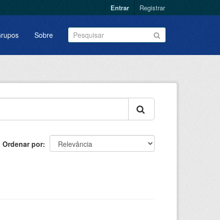
Entrar
Registrar
rupos
Sobre
Ordenar por