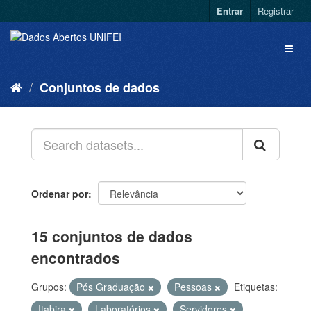
Entrar
Registrar
Conjuntos de dados
Ordenar por
15 conjuntos de dados
encontrados
Grupos:
Pós Graduação
Pessoas
Etiquetas:
Itabira
Laboratórios
Servidores