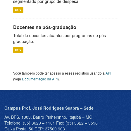
segmentado por grupo de despesa.
CSV
Docentes na pós-graduação
Total de docentes atuantes por programas de pós-
graduação.
CSV
Você também pode ter acesso a esses registros usando a
API
(veja
Documentação da API
).
Campus Prof. José Rodrigues Seabra – Sede
Av. BPS, 1303, Bairro Pinheirinho, Itajubá – MG
Telefone: (35) 3629 – 1101 Fax: (35) 3622 – 3596
Caixa Postal 50 CEP: 37500 903