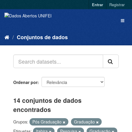
Entrar
Registrar
Conjuntos de dados
Ordenar por
14 conjuntos de dados
encontrados
Grupos:
Pós Graduação
Graduação
Etiquetas:
Itabira
Pesquisa
Graduação