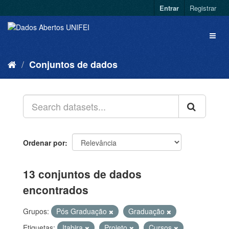
Entrar
Registrar
Conjuntos de dados
Ordenar por
13 conjuntos de dados
encontrados
Grupos:
Pós Graduação
Graduação
Etiquetas:
Itabira
Projeto
Cursos