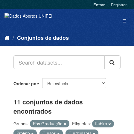
Entrar
Registrar
Conjuntos de dados
Ordenar por
11 conjuntos de dados
encontrados
Grupos:
Pós Graduação
Etiquetas:
Itabira
Projeto
Cursos
Curriculares