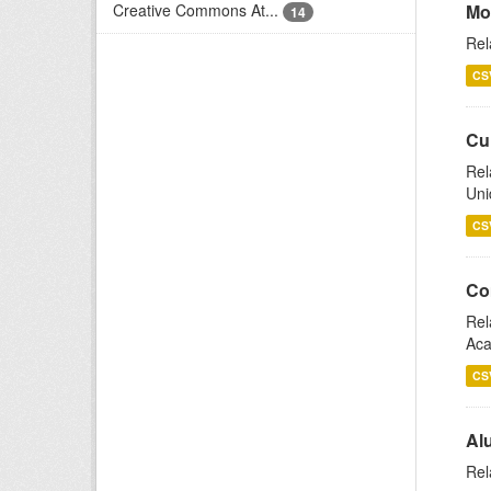
Creative Commons At...
Mo
14
Rel
CS
Cu
Rel
Uni
CS
Co
Rel
Aca
CS
Al
Rel