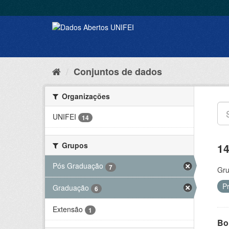
Conjuntos de dados
Organizações
UNIFEI
14
Grupos
14
Pós Graduação
7
Gru
P
Graduação
6
Extensão
1
Bol