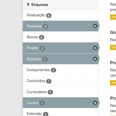
Rel
Etiquetas
pro
Graduação
6
CS
Pesquisa
3
Gr
Alunos
2
Rel
Projeto
CS
2
Bolsistas
1
Pr
Componentes
Rel
1
cam
Concluídos
1
CS
Curriculares
1
Pr
Cursos
1
Rel
cam
Extensão
1