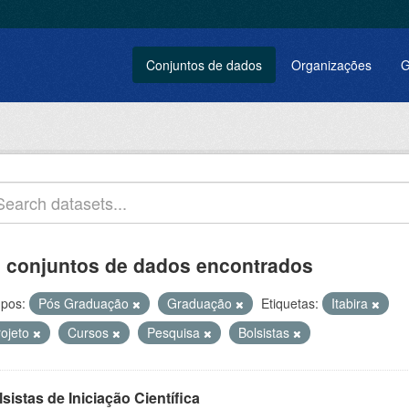
Conjuntos de dados
Organizações
G
 conjuntos de dados encontrados
pos:
Pós Graduação
Graduação
Etiquetas:
Itabira
rojeto
Cursos
Pesquisa
Bolsistas
sistas de Iniciação Científica