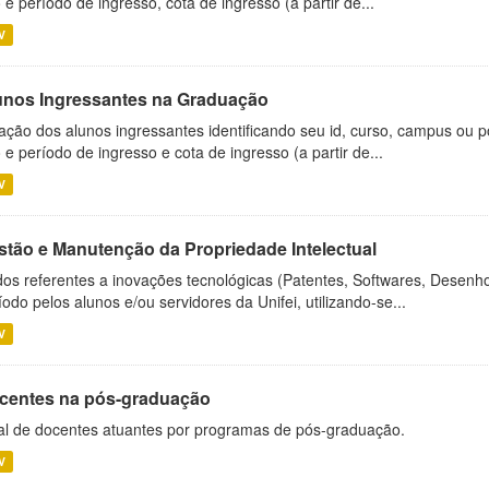
 e período de ingresso, cota de ingresso (a partir de...
V
unos Ingressantes na Graduação
ação dos alunos ingressantes identificando seu id, curso, campus ou p
 e período de ingresso e cota de ingresso (a partir de...
V
stão e Manutenção da Propriedade Intelectual
os referentes a inovações tecnológicas (Patentes, Softwares, Desenho
íodo pelos alunos e/ou servidores da Unifei, utilizando-se...
V
centes na pós-graduação
al de docentes atuantes por programas de pós-graduação.
V