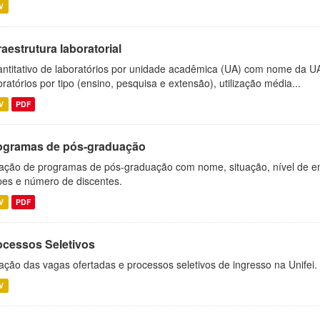
V
raestrutura laboratorial
ntitativo de laboratórios por unidade acadêmica (UA) com nome da U
oratórios por tipo (ensino, pesquisa e extensão), utilização média...
V
PDF
ogramas de pós-graduação
ação de programas de pós-graduação com nome, situação, nível de ens
es e número de discentes.
V
PDF
ocessos Seletivos
ação das vagas ofertadas e processos seletivos de ingresso na Unifei.
V