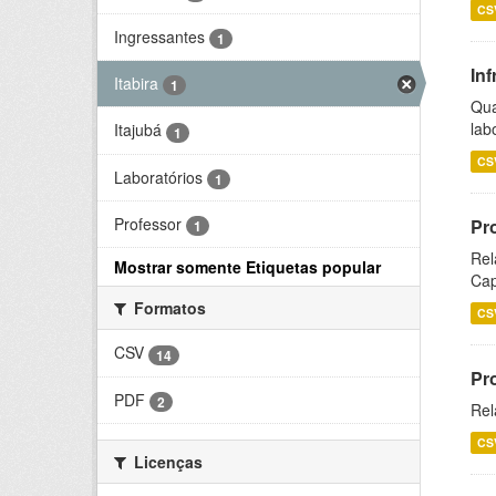
CS
Ingressantes
1
Inf
Itabira
1
Qua
lab
Itajubá
1
CS
Laboratórios
1
Professor
Pr
1
Rel
Mostrar somente Etiquetas popular
Cap
Formatos
CS
CSV
14
Pr
PDF
2
Rel
CS
Licenças