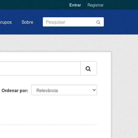
Entrar
Registrar
rupos
Sobre
Ordenar por