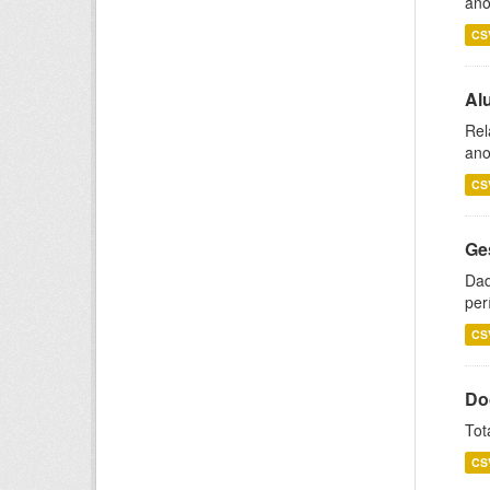
ano
CS
Al
Rel
ano
CS
Ge
Dad
per
CS
Do
Tot
CS