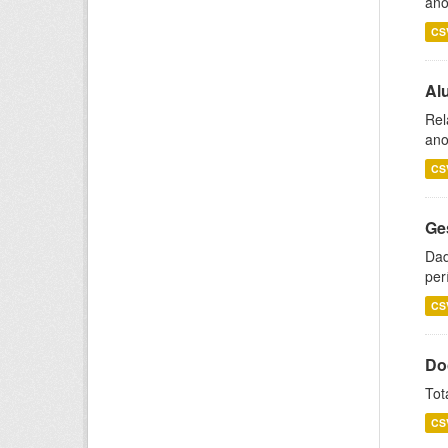
ano
CS
Al
Rel
ano
CS
Ge
Dad
per
CS
Do
Tot
CS