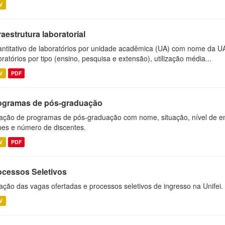
V
raestrutura laboratorial
ntitativo de laboratórios por unidade acadêmica (UA) com nome da U
oratórios por tipo (ensino, pesquisa e extensão), utilização média...
V
PDF
ogramas de pós-graduação
ação de programas de pós-graduação com nome, situação, nível de ens
es e número de discentes.
V
PDF
ocessos Seletivos
ação das vagas ofertadas e processos seletivos de ingresso na Unifei.
V