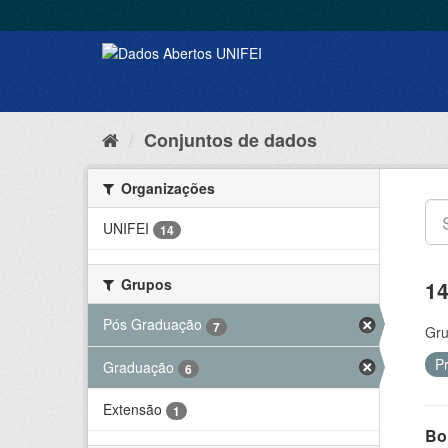
Conjuntos de dados
Organizações
UNIFEI
14
Grupos
14
Pós Graduação
7
Gru
P
Graduação
6
Extensão
1
Bol