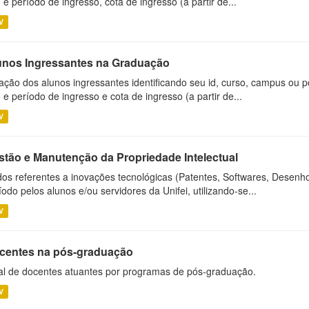
 e período de ingresso, cota de ingresso (a partir de...
V
unos Ingressantes na Graduação
ação dos alunos ingressantes identificando seu id, curso, campus ou p
 e período de ingresso e cota de ingresso (a partir de...
V
stão e Manutenção da Propriedade Intelectual
os referentes a inovações tecnológicas (Patentes, Softwares, Desenho
íodo pelos alunos e/ou servidores da Unifei, utilizando-se...
V
centes na pós-graduação
al de docentes atuantes por programas de pós-graduação.
V