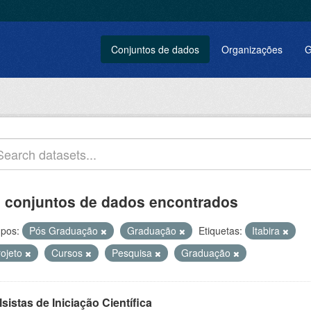
Conjuntos de dados
Organizações
G
 conjuntos de dados encontrados
pos:
Pós Graduação
Graduação
Etiquetas:
Itabira
rojeto
Cursos
Pesquisa
Graduação
sistas de Iniciação Científica