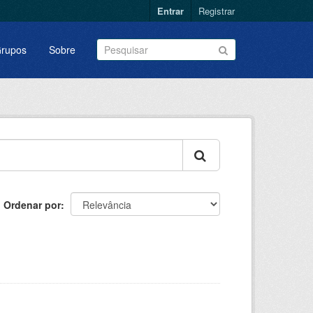
Entrar
Registrar
rupos
Sobre
Ordenar por