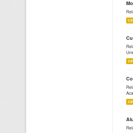
Mo
Rel
CS
Cu
Rel
Uni
CS
Co
Rel
Aca
CS
Al
Rel