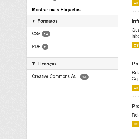
CS
Mostrar mais Etiquetas
Inf
Formatos
Qua
CSV
14
lab
CS
PDF
2
Pr
Licenças
Rel
Creative Commons At...
14
Cap
CS
Pr
Rel
CS