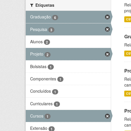
Rel
Etiquetas
pro
Graduação
6
CS
Pesquisa
3
Gr
Alunos
2
Rel
Projeto
CS
2
Bolsistas
1
Pr
Componentes
Rel
1
cam
Concluídos
1
CS
Curriculares
1
Pr
Cursos
1
Rel
cam
Extensão
1