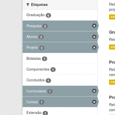
Rel
Etiquetas
pro
Graduação
6
CS
Pesquisa
3
Gr
Alunos
2
Rel
Projeto
CS
2
Bolsistas
1
Pr
Componentes
Rel
1
cam
Concluídos
1
CS
Curriculares
1
Pr
Cursos
1
Rel
cam
Extensão
1