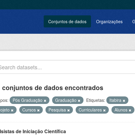
Conjuntos de dados
Organizações
G
 conjuntos de dados encontrados
pos:
Pós Graduação
Graduação
Etiquetas:
Itabira
rojeto
Cursos
Pesquisa
Curriculares
Alunos
sistas de Iniciação Científica