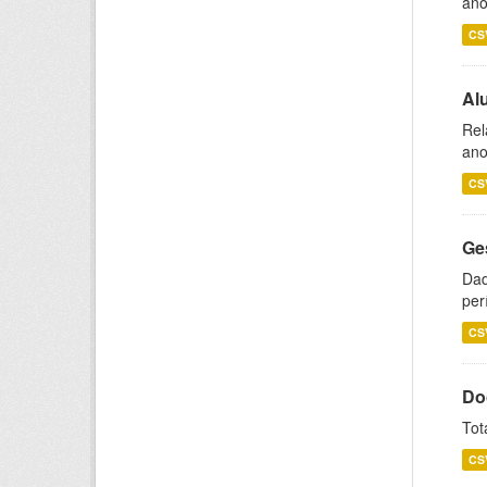
ano
CS
Al
Rel
ano
CS
Ge
Dad
per
CS
Do
Tot
CS