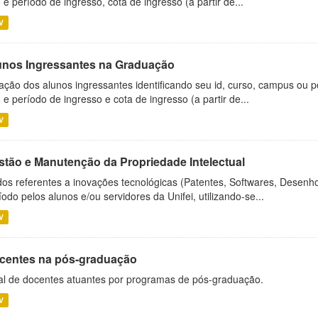
 e período de ingresso, cota de ingresso (a partir de...
V
unos Ingressantes na Graduação
ação dos alunos ingressantes identificando seu id, curso, campus ou p
 e período de ingresso e cota de ingresso (a partir de...
V
stão e Manutenção da Propriedade Intelectual
os referentes a inovações tecnológicas (Patentes, Softwares, Desenho
íodo pelos alunos e/ou servidores da Unifei, utilizando-se...
V
centes na pós-graduação
al de docentes atuantes por programas de pós-graduação.
V