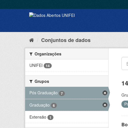
Conjuntos de dados
Organizações
UNIFEI
14
Grupos
14
Pós Graduação
7
Gru
P
Graduação
6
Extensão
1
Bol