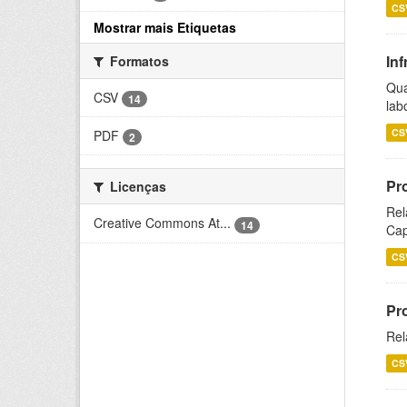
CS
Mostrar mais Etiquetas
Inf
Formatos
Qua
CSV
14
lab
CS
PDF
2
Pr
Licenças
Rel
Creative Commons At...
14
Cap
CS
Pr
Rel
CS