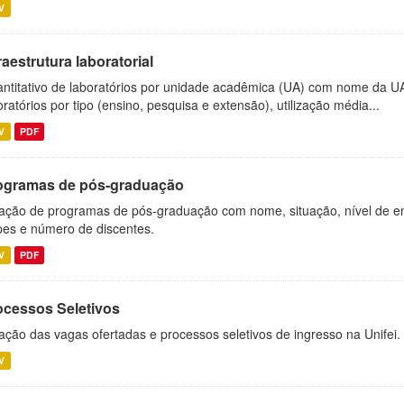
V
raestrutura laboratorial
ntitativo de laboratórios por unidade acadêmica (UA) com nome da U
oratórios por tipo (ensino, pesquisa e extensão), utilização média...
V
PDF
ogramas de pós-graduação
ação de programas de pós-graduação com nome, situação, nível de ens
es e número de discentes.
V
PDF
ocessos Seletivos
ação das vagas ofertadas e processos seletivos de ingresso na Unifei.
V