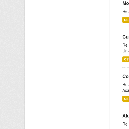
Mo
Rel
CS
Cu
Rel
Uni
CS
Co
Rel
Aca
CS
Al
Rel