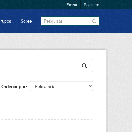
Entrar
Registrar
rupos
Sobre
Ordenar por