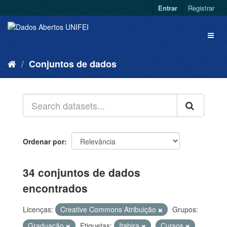
Entrar
Registrar
Conjuntos de dados
Ordenar por
34 conjuntos de dados
encontrados
Licenças:
Creative Commons Atribuição
Grupos:
Graduação
Etiquetas:
Itabira
Cursos