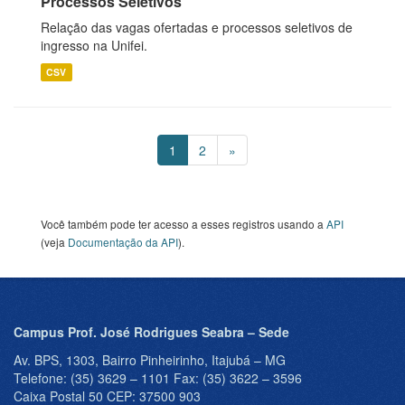
Processos Seletivos
Relação das vagas ofertadas e processos seletivos de
ingresso na Unifei.
CSV
1
2
»
Você também pode ter acesso a esses registros usando a
API
(veja
Documentação da API
).
Campus Prof. José Rodrigues Seabra – Sede
Av. BPS, 1303, Bairro Pinheirinho, Itajubá – MG
Telefone: (35) 3629 – 1101 Fax: (35) 3622 – 3596
Caixa Postal 50 CEP: 37500 903