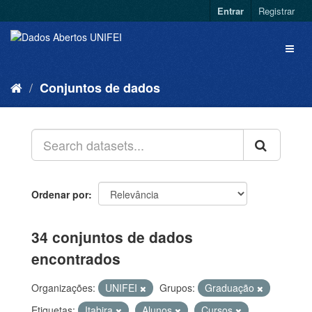
Entrar
Registrar
Conjuntos de dados
Ordenar por
34 conjuntos de dados
encontrados
Organizações:
UNIFEI
Grupos:
Graduação
Etiquetas:
Itabira
Alunos
Cursos