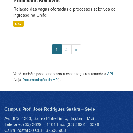
Processos Seletivos
Relação das vagas ofertadas e processos seletivos de
ingresso na Unifei.
CSV
1
2
»
Você também pode ter acesso a esses registros usando a
API
(veja
Documentação da API
).
Campus Prof. José Rodrigues Seabra – Sede
Av. BPS, 1303, Bairro Pinheirinho, Itajubá – MG
Telefone: (35) 3629 – 1101 Fax: (35) 3622 – 3596
Caixa Postal 50 CEP: 37500 903