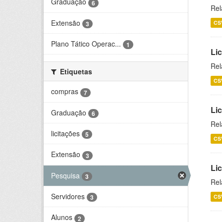
Graduação
6
Rel
Extensão
CS
3
Plano Tático Operac...
1
Lic
Rel
Etiquetas
CS
compras
7
Lic
Graduação
6
Rel
licitações
5
CS
Extensão
3
Li
Pesquisa
3
Rel
Servidores
CS
3
Alunos
2