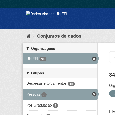
Conjuntos de dados
Organizações
UNIFEI
34
Grupos
34
Despesas e Orçamentos
10
Org
It
Pessoas
7
Pós Graduação
7
Lic