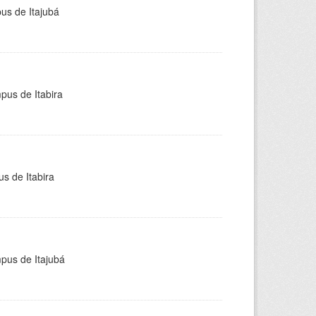
pus de Itajubá
pus de Itabira
s de Itabira
mpus de Itajubá