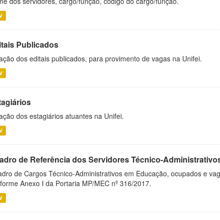
e dos servidores, cargo/função, código do cargo/função.
V
itais Publicados
ação dos editais publicados, para provimento de vagas na Unifei.
V
tagiários
ação dos estagiários atuantes na Unifei.
V
adro de Referência dos Servidores Técnico-Administrati
dro de Cargos Técnico-Administrativos em Educação, ocupados e vagos 
forme Anexo I da Portaria MP/MEC nº 316/2017.
V