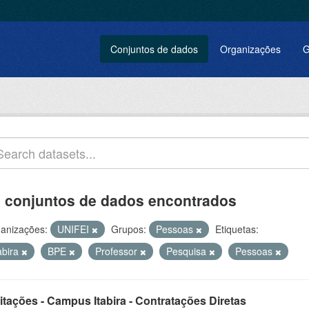
Conjuntos de dados
Organizações
G
 conjuntos de dados encontrados
anizações:
UNIFEI
Grupos:
Pessoas
Etiquetas:
abira
BPE
Professor
Pesquisa
Pessoas
itações - Campus Itabira - Contratações Diretas