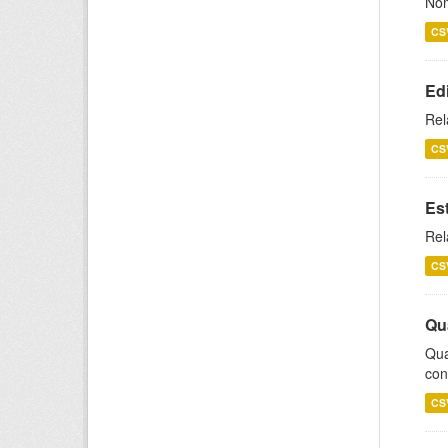
Nom
CS
Ed
Rel
CS
Es
Rel
CS
Qu
Qua
con
CS