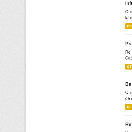
Inf
Qua
lab
CS
Pr
Rel
Cap
CS
Ba
Qua
de 
CS
Rel