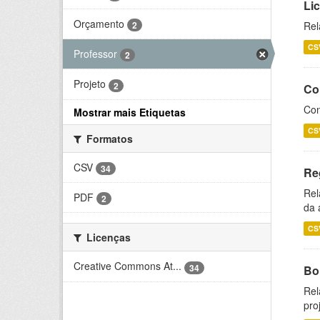
Li
Orçamento
2
Rel
CS
Professor
2
Projeto
2
Co
Con
Mostrar mais Etiquetas
CS
Formatos
CSV
34
Re
Rel
PDF
2
da 
CS
Licenças
Creative Commons At...
34
Bol
Rel
pro