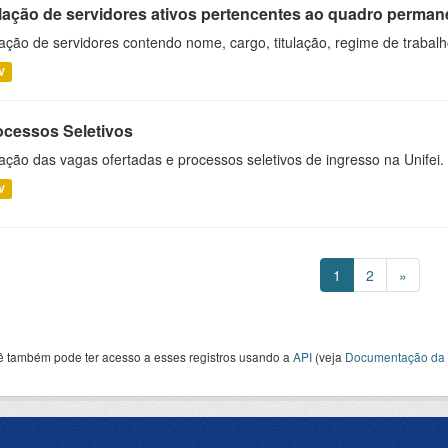
lação de servidores ativos pertencentes ao quadro permane
ação de servidores contendo nome, cargo, titulação, regime de trabal
V
ocessos Seletivos
ação das vagas ofertadas e processos seletivos de ingresso na Unifei.
V
1
2
»
ê também pode ter acesso a esses registros usando a
API
(veja
Documentação da 