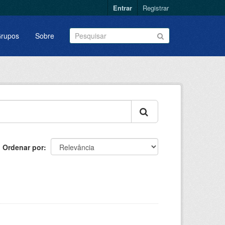
Entrar
Registrar
rupos
Sobre
Ordenar por