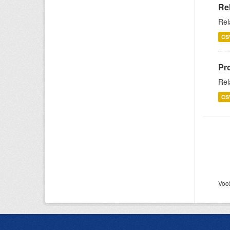
Re
Rel
CS
Pr
Rel
CS
Voc