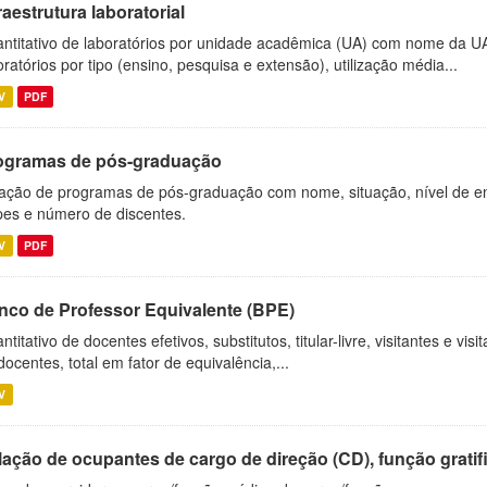
raestrutura laboratorial
ntitativo de laboratórios por unidade acadêmica (UA) com nome da U
oratórios por tipo (ensino, pesquisa e extensão), utilização média...
V
PDF
ogramas de pós-graduação
ação de programas de pós-graduação com nome, situação, nível de ens
es e número de discentes.
V
PDF
nco de Professor Equivalente (BPE)
ntitativo de docentes efetivos, substitutos, titular-livre, visitantes e vi
docentes, total em fator de equivalência,...
V
ação de ocupantes de cargo de direção (CD), função gratifi