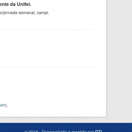
nte da Unifei.
ho/jornada semanal, campi.
API
).
© 2018 - Desenvolvido e mantido por
DTI