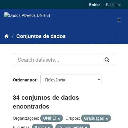
Entrar
Registrar
Conjuntos de dados
Ordenar por
34 conjuntos de dados
encontrados
Organizações:
UNIFEI
Grupos:
Graduação
Etiquetas:
Itabira
Componentes