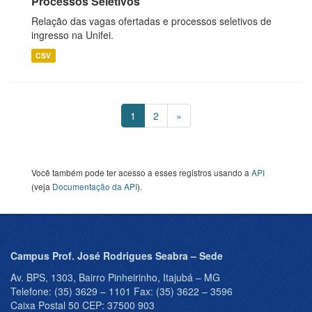
Processos Seletivos
Relação das vagas ofertadas e processos seletivos de
ingresso na Unifei.
CSV
1
2
»
Você também pode ter acesso a esses registros usando a
API
(veja
Documentação da API
).
Campus Prof. José Rodrigues Seabra – Sede
Av. BPS, 1303, Bairro Pinheirinho, Itajubá – MG
Telefone: (35) 3629 – 1101 Fax: (35) 3622 – 3596
Caixa Postal 50 CEP: 37500 903