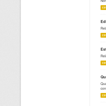
Nom
CS
Ed
Rel
CS
Es
Rel
CS
Qu
Qua
con
CS