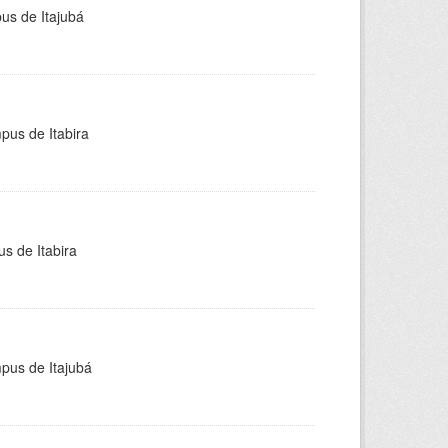
pus de Itajubá
pus de Itabira
s de Itabira
mpus de Itajubá