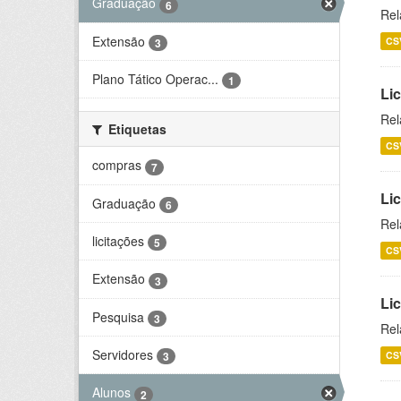
Graduação
6
Rel
Extensão
CS
3
Plano Tático Operac...
1
Lic
Rel
Etiquetas
CS
compras
7
Lic
Graduação
6
Rel
licitações
5
CS
Extensão
3
Li
Pesquisa
3
Rel
Servidores
CS
3
Alunos
2