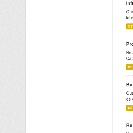
Inf
Qua
lab
CS
Pr
Rel
Cap
CS
Ba
Qua
de 
CS
Rel