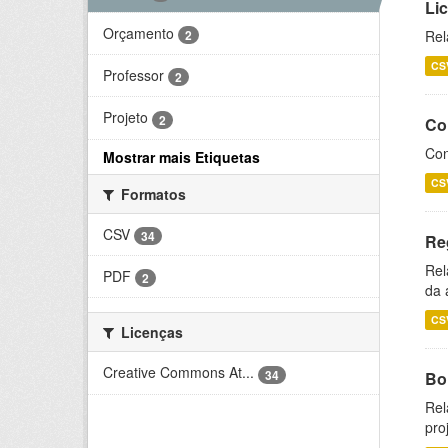
Li
Orçamento
2
Rel
CS
Professor
2
Projeto
2
Co
Con
Mostrar mais Etiquetas
CS
Formatos
CSV
34
Re
Rel
PDF
2
da 
CS
Licenças
Creative Commons At...
34
Bol
Rel
pro