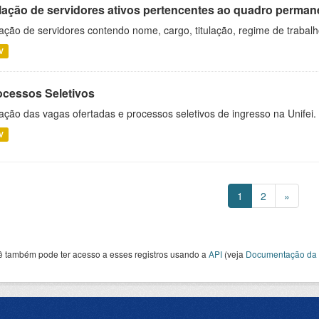
lação de servidores ativos pertencentes ao quadro permane
ação de servidores contendo nome, cargo, titulação, regime de trabal
V
ocessos Seletivos
ação das vagas ofertadas e processos seletivos de ingresso na Unifei.
V
1
2
»
ê também pode ter acesso a esses registros usando a
API
(veja
Documentação da 