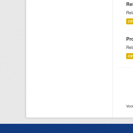
Re
Rel
CS
Pr
Rel
CS
Voc