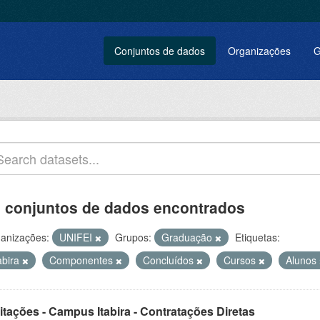
Conjuntos de dados
Organizações
G
 conjuntos de dados encontrados
anizações:
UNIFEI
Grupos:
Graduação
Etiquetas:
abira
Componentes
Concluídos
Cursos
Alunos
itações - Campus Itabira - Contratações Diretas