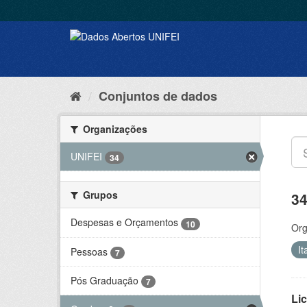
Conjuntos de dados
Organizações
UNIFEI
34
Grupos
34
Despesas e Orçamentos
10
Org
It
Pessoas
7
Pós Graduação
7
Lic