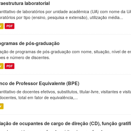
raestrutura laboratorial
ntitativo de laboratórios por unidade acadêmica (UA) com nome da U
oratórios por tipo (ensino, pesquisa e extensão), utilização média...
V
PDF
ogramas de pós-graduação
ação de programas de pós-graduação com nome, situação, nível de ens
es e número de discentes.
V
PDF
nco de Professor Equivalente (BPE)
ntitativo de docentes efetivos, substitutos, titular-livre, visitantes e vi
docentes, total em fator de equivalência,...
V
ação de ocupantes de cargo de direção (CD), função gratifi