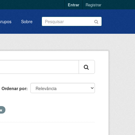
Entrar
Registrar
rupos
Sobre
Ordenar por