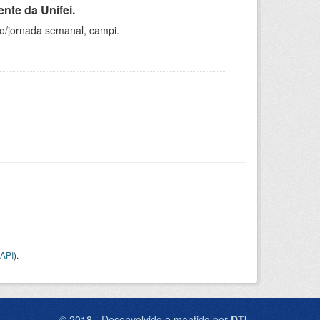
nte da Unifei.
ho/jornada semanal, campi.
API
).
© 2018 - Desenvolvido e mantido por
DTI