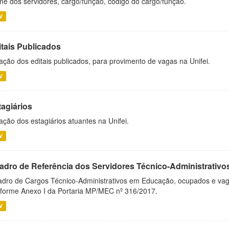
e dos servidores, cargo/função, código do cargo/função.
V
itais Publicados
ação dos editais publicados, para provimento de vagas na Unifei.
V
tagiários
ação dos estagiários atuantes na Unifei.
V
adro de Referência dos Servidores Técnico-Administrati
dro de Cargos Técnico-Administrativos em Educação, ocupados e vagos 
forme Anexo I da Portaria MP/MEC nº 316/2017.
V