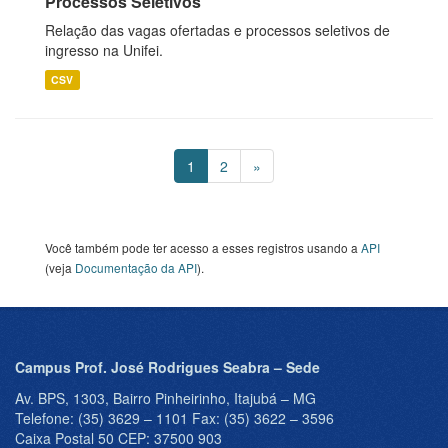
Processos Seletivos
Relação das vagas ofertadas e processos seletivos de
ingresso na Unifei.
CSV
1
2
»
Você também pode ter acesso a esses registros usando a
API
(veja
Documentação da API
).
Campus Prof. José Rodrigues Seabra – Sede
Av. BPS, 1303, Bairro Pinheirinho, Itajubá – MG
Telefone: (35) 3629 – 1101 Fax: (35) 3622 – 3596
Caixa Postal 50 CEP: 37500 903