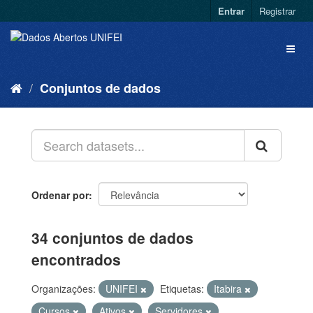
Entrar
Registrar
Conjuntos de dados
Ordenar por
34 conjuntos de dados
encontrados
Organizações:
UNIFEI
Etiquetas:
Itabira
Cursos
Ativos
Servidores