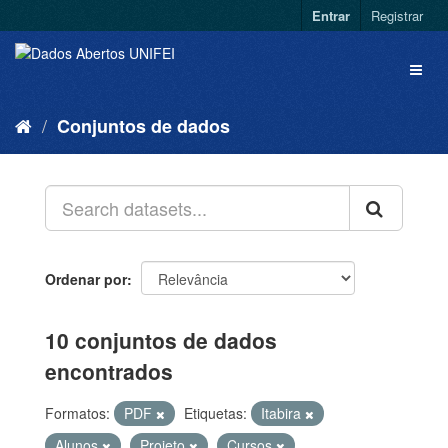
Entrar
Registrar
Conjuntos de dados
Ordenar por
10 conjuntos de dados
encontrados
Formatos:
PDF
Etiquetas:
Itabira
Alunos
Projeto
Cursos