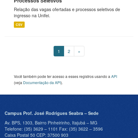
Processos Seletivos
Relação das vagas ofertadas e processos seletivos de
ingresso na Unifei.
CSV
1
2
»
Você também pode ter acesso a esses registros usando a
API
(veja
Documentação da API
).
Campus Prof. José Rodrigues Seabra – Sede
Av. BPS, 1303, Bairro Pinheirinho, Itajubá – MG
Telefone: (35) 3629 – 1101 Fax: (35) 3622 – 3596
Caixa Postal 50 CEP: 37500 903