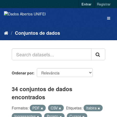
Entrar
Registrar
Conjuntos de dados
Ordenar por
34 conjuntos de dados
encontrados
Formatos:
PDF
CSV
Etiquetas:
Itabira
Ingressantes
Projeto
Cursos