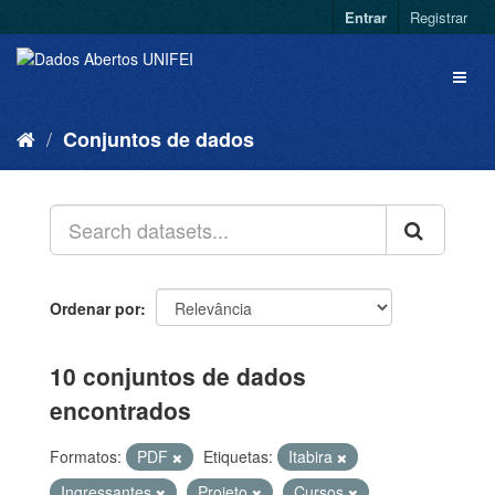
Entrar
Registrar
Conjuntos de dados
Ordenar por
10 conjuntos de dados
encontrados
Formatos:
PDF
Etiquetas:
Itabira
Ingressantes
Projeto
Cursos