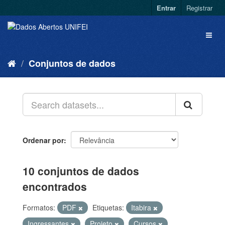
Entrar
Registrar
Conjuntos de dados
Ordenar por
10 conjuntos de dados
encontrados
Formatos:
PDF
Etiquetas:
Itabira
Ingressantes
Projeto
Cursos