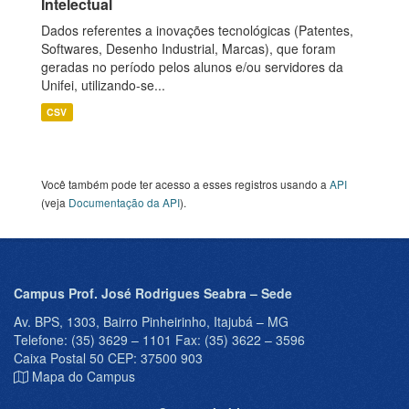
Intelectual
Dados referentes a inovações tecnológicas (Patentes,
Softwares, Desenho Industrial, Marcas), que foram
geradas no período pelos alunos e/ou servidores da
Unifei, utilizando-se...
CSV
Você também pode ter acesso a esses registros usando a
API
(veja
Documentação da API
).
Campus Prof. José Rodrigues Seabra – Sede
Av. BPS, 1303, Bairro Pinheirinho, Itajubá – MG
Telefone: (35) 3629 – 1101 Fax: (35) 3622 – 3596
Caixa Postal 50 CEP: 37500 903
Mapa do Campus