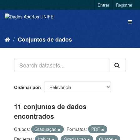
Entrar
Registrar
Conjuntos de dados
Ordenar por
11 conjuntos de dados
encontrados
Grupos:
Graduação
Formatos:
PDF
Etiquetas:
Itabira
Graduação
Cursos