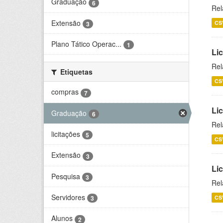
Graduação
6
Rel
Extensão
CS
3
Plano Tático Operac...
1
Lic
Rel
Etiquetas
CS
compras
7
Lic
Graduação
6
Rel
licitações
5
CS
Extensão
3
Li
Pesquisa
3
Rel
Servidores
CS
3
Alunos
2