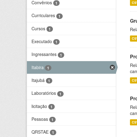
Convênios
CS
1
Curriculares
1
Gr
Cursos
1
Rel
CS
Executado
1
Ingressantes
1
Pr
Rel
Itabira
1
cam
Itajubá
CS
1
Laboratórios
1
Pr
licitação
1
Rel
cam
Pessoas
1
CS
QRSTAE
1