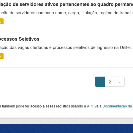
lação de servidores ativos pertencentes ao quadro permane
ação de servidores contendo nome, cargo, titulação, regime de trabal
V
ocessos Seletivos
ação das vagas ofertadas e processos seletivos de ingresso na Unifei.
V
1
2
»
ê também pode ter acesso a esses registros usando a
API
(veja
Documentação da 