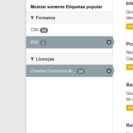
Inf
Mostrar somente Etiquetas popular
Qua
lab
Formatos
CS
CSV
34
PDF
2
Pr
Rel
Cap
Licenças
CS
Creative Commons At...
34
Ba
Qua
de 
CS
Rel