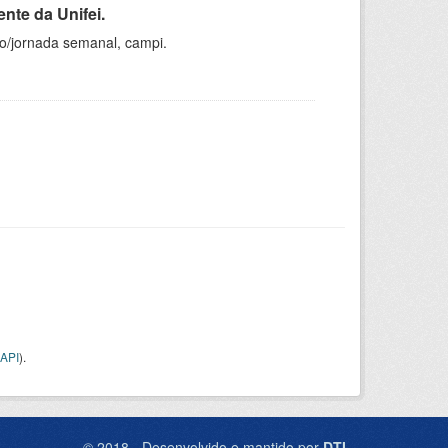
nte da Unifei.
ho/jornada semanal, campi.
API
).
© 2018 - Desenvolvido e mantido por
DTI