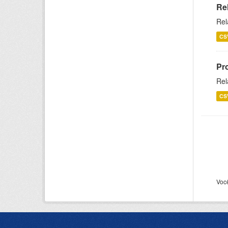
Re
Rel
CS
Pr
Rel
CS
Voc