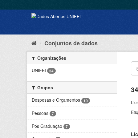
Conjuntos de dados
Organizações
UNIFEI
34
Grupos
34
Despesas e Orçamentos
10
Lic
Eti
Pessoas
7
Pós Graduação
7
Lic