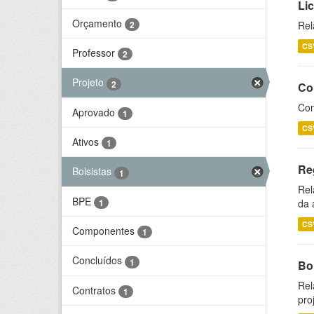
Li
Orçamento
2
Rel
CS
Professor
2
Projeto
2
Co
Con
Aprovado
1
CS
Ativos
1
Re
Bolsistas
1
Rel
BPE
1
da 
CS
Componentes
1
Concluídos
1
Bol
Rel
Contratos
1
pro