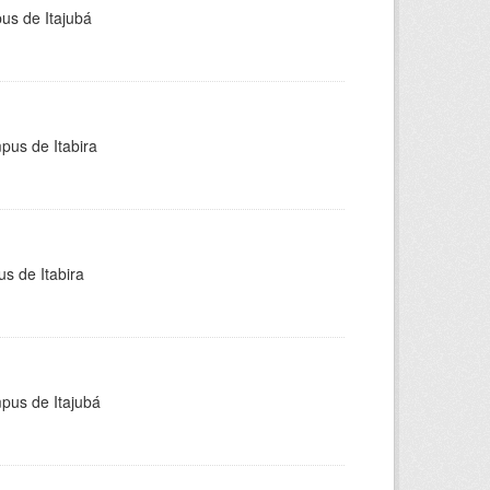
pus de Itajubá
pus de Itabira
s de Itabira
mpus de Itajubá