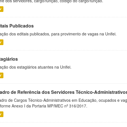
e dos servidores, cargo/função, código do cargo/função.
V
itais Publicados
ação dos editais publicados, para provimento de vagas na Unifei.
V
tagiários
ação dos estagiários atuantes na Unifei.
V
adro de Referência dos Servidores Técnico-Administrati
dro de Cargos Técnico-Administrativos em Educação, ocupados e vagos 
forme Anexo I da Portaria MP/MEC nº 316/2017.
V