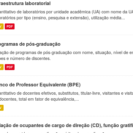
raestrutura laboratorial
ntitativo de laboratórios por unidade acadêmica (UA) com nome da U
oratórios por tipo (ensino, pesquisa e extensão), utilização média...
V
PDF
ogramas de pós-graduação
ação de programas de pós-graduação com nome, situação, nível de ens
es e número de discentes.
V
PDF
nco de Professor Equivalente (BPE)
ntitativo de docentes efetivos, substitutos, titular-livre, visitantes e vi
docentes, total em fator de equivalência,...
V
ação de ocupantes de cargo de direção (CD), função gratifi