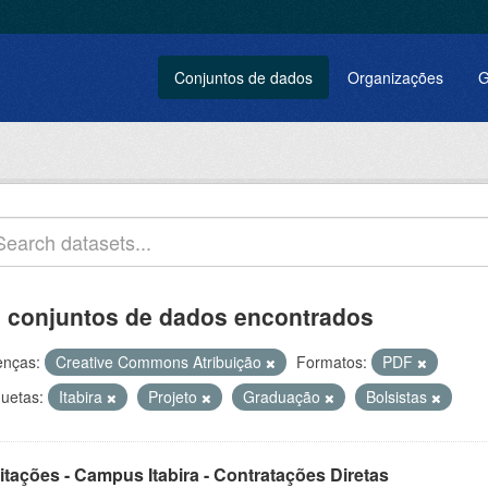
Conjuntos de dados
Organizações
G
 conjuntos de dados encontrados
enças:
Creative Commons Atribuição
Formatos:
PDF
quetas:
Itabira
Projeto
Graduação
Bolsistas
itações - Campus Itabira - Contratações Diretas