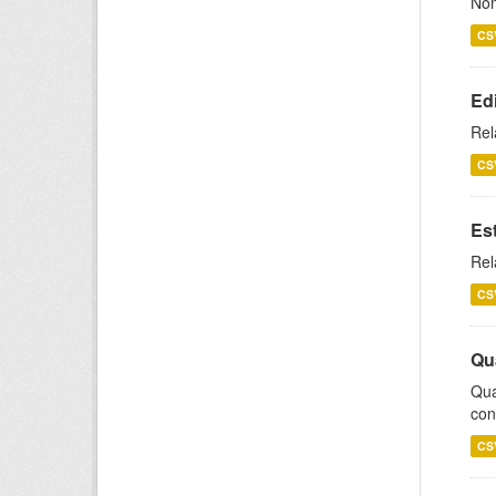
Nom
CS
Ed
Rel
CS
Es
Rel
CS
Qu
Qua
con
CS