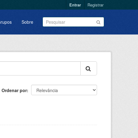
Entrar
Registrar
rupos
Sobre
Ordenar por