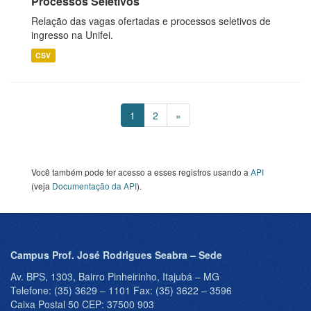
Processos Seletivos
Relação das vagas ofertadas e processos seletivos de
ingresso na Unifei.
CSV
1
2
»
Você também pode ter acesso a esses registros usando a
API
(veja
Documentação da API
).
Campus Prof. José Rodrigues Seabra – Sede
Av. BPS, 1303, Bairro Pinheirinho, Itajubá – MG
Telefone: (35) 3629 – 1101 Fax: (35) 3622 – 3596
Caixa Postal 50 CEP: 37500 903