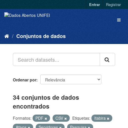
Entrar
Registrar
Conjuntos de dados
Ordenar por
34 conjuntos de dados
encontrados
Formatos:
PDF
CSV
Etiquetas:
Itabira
Ativos
Servidores
Pesquisa