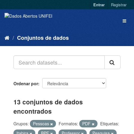
Entrar
Registrar
Conjuntos de dados
Ordenar por
13 conjuntos de dados
encontrados
Grupos:
Pessoas
Formatos:
PDF
Etiquetas:
Itabira
BPE
Professor
Pesquisa