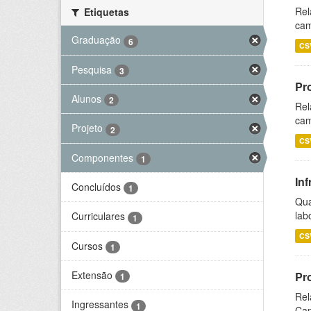
Rel
Etiquetas
cam
Graduação
6
CS
Pesquisa
3
Pr
Alunos
2
Rel
cam
Projeto
2
CS
Componentes
1
Inf
Concluídos
1
Qua
lab
Curriculares
1
CS
Cursos
1
Extensão
Pr
1
Rel
Ingressantes
1
Cap