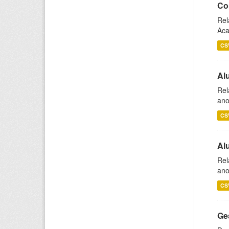
Co
Rel
Aca
CS
Al
Rel
ano
CS
Al
Rel
ano
CS
Ge