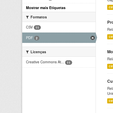
Mostrar mais Etiquetas
CS
Formatos
Pr
CSV
11
Rel
CS
PDF
2
Mo
Licenças
Rel
Creative Commons At...
11
CS
Cu
Rel
Uni
CS