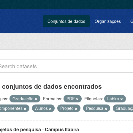
Conjuntos de dados
Organizações
G
 conjuntos de dados encontrados
pos:
Graduação
Formatos:
PDF
Etiquetas:
Itabira
omponentes
Alunos
Projeto
Pesquisa
Gradua
ojetos de pesquisa - Campus Itabira