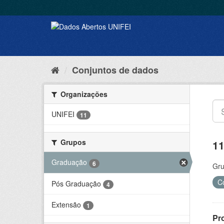
Conjuntos de dados
Organizações
UNIFEI
11
Grupos
11
Graduação
6
Gru
C
Pós Graduação
4
Extensão
1
Pr