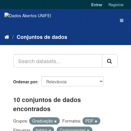
Entrar
Registrar
Conjuntos de dados
Ordenar por
10 conjuntos de dados
encontrados
Grupos:
Graduação
Formatos:
PDF
Etiquetas:
Itabira
Componentes