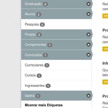
Graduação
Rel
6
cam
Alunos
2
CS
Pesquisa
2
Pr
Projeto
2
Rel
cam
Componentes
1
CS
Concluídos
1
Inf
Curriculares
1
Qua
lab
Cursos
1
CS
Ingressantes
1
Itabira
Pr
1
Rel
Mostrar mais Etiquetas
Cap