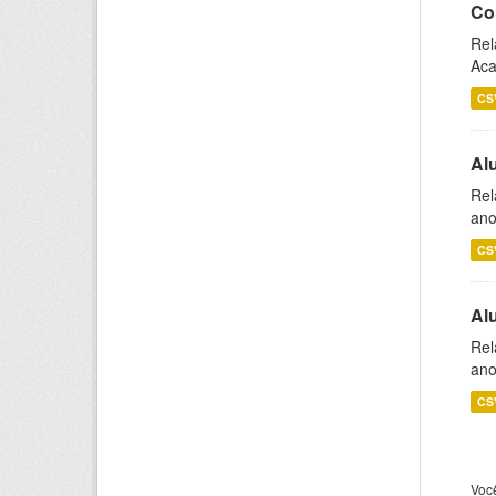
Co
Rel
Aca
CS
Al
Rel
ano
CS
Al
Rel
ano
CS
Voc