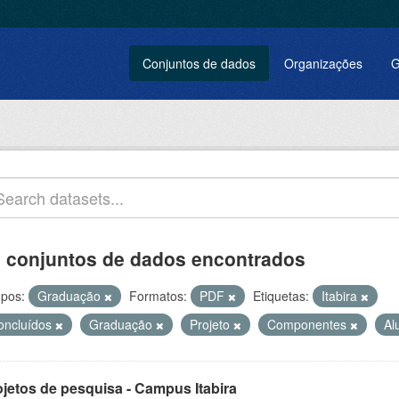
Conjuntos de dados
Organizações
G
 conjuntos de dados encontrados
pos:
Graduação
Formatos:
PDF
Etiquetas:
Itabira
oncluídos
Graduação
Projeto
Componentes
Al
ojetos de pesquisa - Campus Itabira