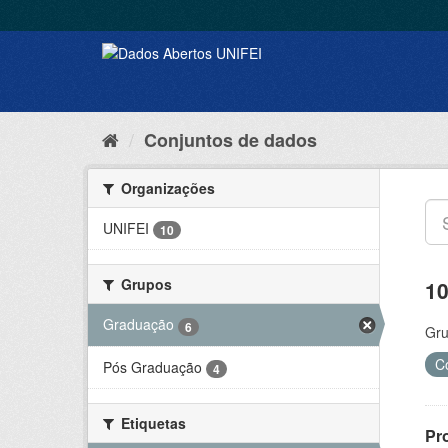
Conjuntos de dados
Organizações
UNIFEI
10
Grupos
10
Graduação
6
Gru
C
Pós Graduação
4
Etiquetas
Pr