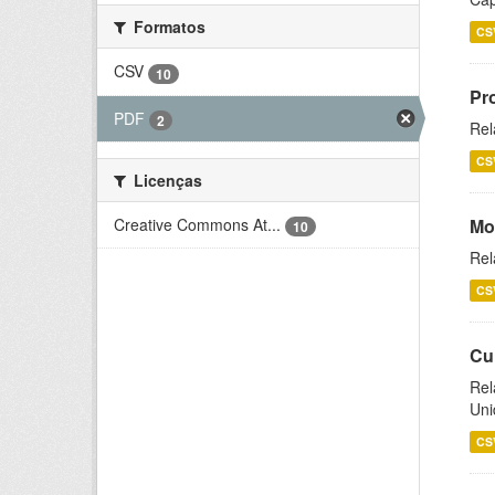
Formatos
CS
CSV
10
Pr
PDF
2
Rel
CS
Licenças
Creative Commons At...
Mo
10
Rel
CS
Cu
Rel
Uni
CS