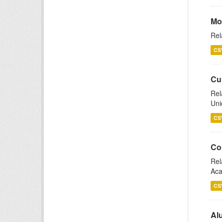
Mo
Rel
CS
Cu
Rel
Uni
CS
Co
Rel
Aca
CS
Al