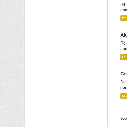
Rel
ano
CS
Al
Rel
ano
CS
Ge
Dad
per
CS
Voc