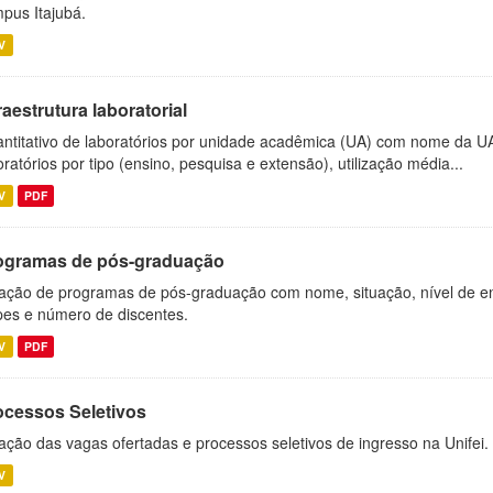
pus Itajubá.
V
raestrutura laboratorial
ntitativo de laboratórios por unidade acadêmica (UA) com nome da U
oratórios por tipo (ensino, pesquisa e extensão), utilização média...
V
PDF
ogramas de pós-graduação
ação de programas de pós-graduação com nome, situação, nível de ens
es e número de discentes.
V
PDF
ocessos Seletivos
ação das vagas ofertadas e processos seletivos de ingresso na Unifei.
V