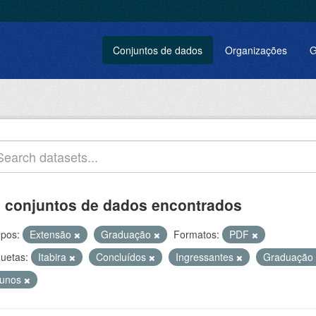
Conjuntos de dados
Organizações
G
 conjuntos de dados encontrados
pos:
Extensão
Graduação
Formatos:
PDF
quetas:
Itabira
Concluídos
Ingressantes
Graduação
lunos