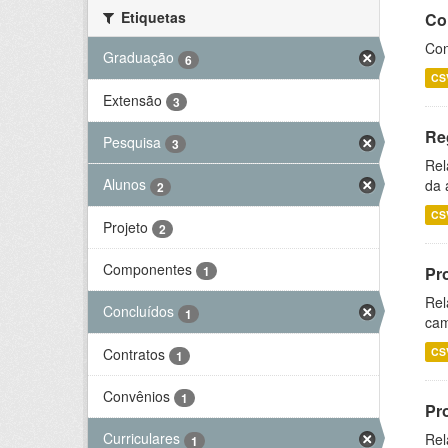
Etiquetas
Co
Con
Graduação
6
CS
Extensão
3
Re
Pesquisa
3
Rel
Alunos
da 
2
CS
Projeto
2
Componentes
Pr
1
Rel
Concluídos
1
cam
Contratos
CS
1
Convênios
1
Pr
Curriculares
Rel
1