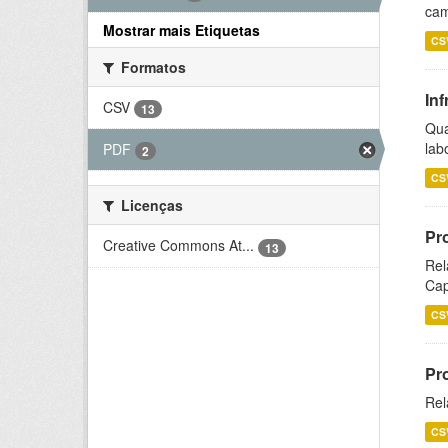
cam
Mostrar mais Etiquetas
CS
Formatos
Inf
CSV
13
Qua
lab
PDF
2
CS
Licenças
Pr
Creative Commons At...
13
Rel
Cap
CS
Pr
Rel
CS