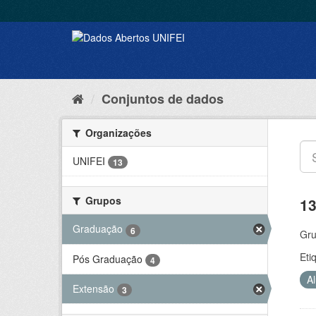
Conjuntos de dados
Organizações
UNIFEI
13
Grupos
13
Graduação
6
Gru
Eti
Pós Graduação
4
A
Extensão
3