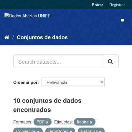
Entrar
Registrar
Conjuntos de dados
Ordenar por
10 conjuntos de dados
encontrados
Formatos:
PDF
Etiquetas:
Itabira
Convênios
Servidores
Pesquisa