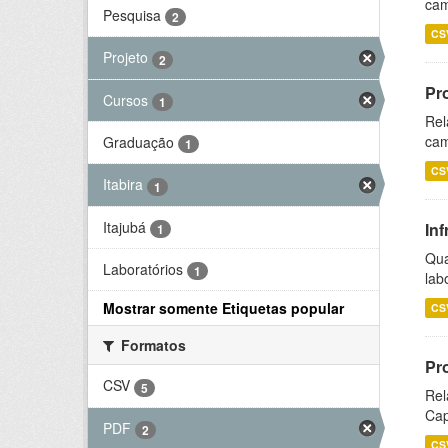
cam
Pesquisa
2
CS
Projeto
2
Pr
Cursos
1
Rel
cam
Graduação
1
CS
Itabira
1
Itajubá
Inf
1
Qua
Laboratórios
1
lab
Mostrar somente Etiquetas popular
CS
Formatos
Pr
CSV
5
Rel
Cap
PDF
2
CS