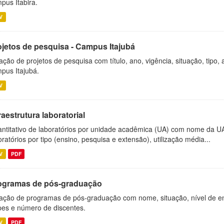
pus Itabira.
V
ojetos de pesquisa - Campus Itajubá
ação de projetos de pesquisa com título, ano, vigência, situação, tipo
pus Itajubá.
V
raestrutura laboratorial
ntitativo de laboratórios por unidade acadêmica (UA) com nome da U
oratórios por tipo (ensino, pesquisa e extensão), utilização média...
V
PDF
ogramas de pós-graduação
ação de programas de pós-graduação com nome, situação, nível de ens
es e número de discentes.
V
PDF