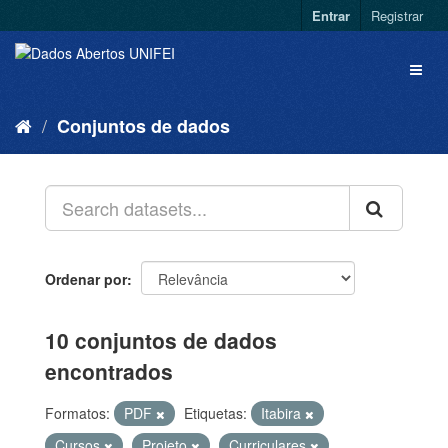
Entrar
Registrar
Conjuntos de dados
Ordenar por
10 conjuntos de dados
encontrados
Formatos:
PDF
Etiquetas:
Itabira
Cursos
Projeto
Curriculares