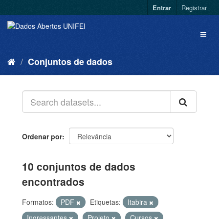
Entrar
Registrar
Conjuntos de dados
Ordenar por
10 conjuntos de dados
encontrados
Formatos:
PDF
Etiquetas:
Itabira
Ingressantes
Projeto
Cursos