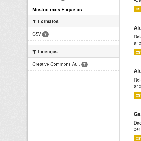
Mostrar mais Etiquetas
CS
Formatos
Al
CSV
7
Rel
ano
Licenças
CS
Creative Commons At...
7
Al
Rel
ano
CS
Ge
Dad
per
CS