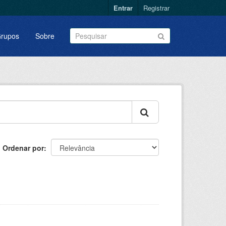
Entrar
Registrar
rupos
Sobre
Ordenar por