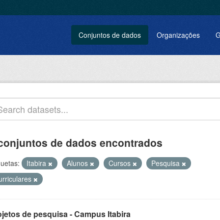
Conjuntos de dados
Organizações
G
conjuntos de dados encontrados
quetas:
Itabira
Alunos
Cursos
Pesquisa
urriculares
ojetos de pesquisa - Campus Itabira