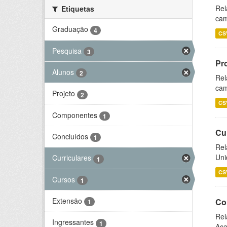
Rel
Etiquetas
cam
Graduação
4
CS
Pesquisa
3
Pr
Alunos
2
Rel
cam
Projeto
2
CS
Componentes
1
Cu
Concluídos
1
Rel
Uni
Curriculares
1
CS
Cursos
1
Extensão
Co
1
Rel
Ingressantes
1
Aca