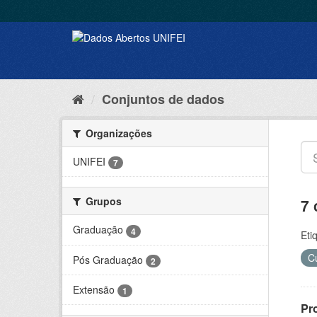
Conjuntos de dados
Organizações
UNIFEI
7
Grupos
7 
Graduação
4
Eti
C
Pós Graduação
2
Extensão
1
Pr