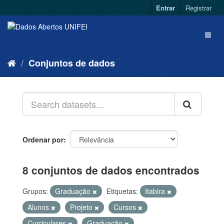
Entrar
Registrar
Conjuntos de dados
Ordenar por
8 conjuntos de dados encontrados
Grupos:
Graduação
Etiquetas:
Itabira
Alunos
Projeto
Cursos
Curriculares
Graduação