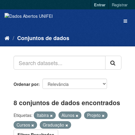
Entrar
Registrar
Conjuntos de dados
Ordenar por
8 conjuntos de dados encontrados
Etiquetas:
Itabira
Alunos
Projeto
Cursos
Graduação
Filtrar Resultados