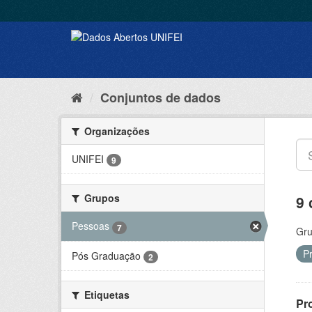
Conjuntos de dados
Organizações
UNIFEI
9
Grupos
9 
Pessoas
7
Gru
P
Pós Graduação
2
Etiquetas
Pr