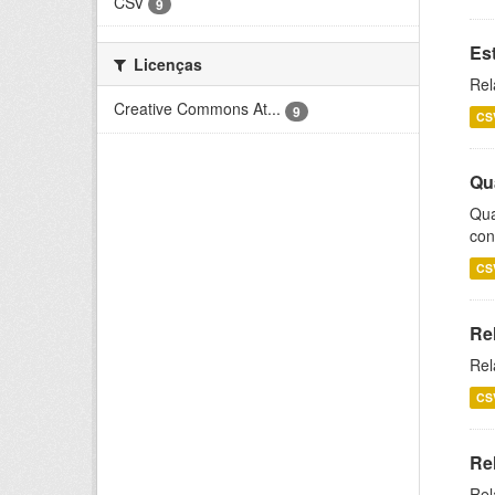
CSV
9
Es
Licenças
Rel
Creative Commons At...
9
CS
Qu
Qua
con
CS
Re
Rel
CS
Re
Rel