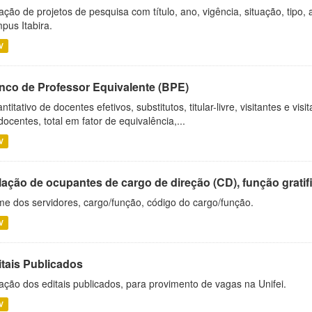
ação de projetos de pesquisa com título, ano, vigência, situação, tipo
pus Itabira.
V
nco de Professor Equivalente (BPE)
ntitativo de docentes efetivos, substitutos, titular-livre, visitantes e vi
docentes, total em fator de equivalência,...
V
ação de ocupantes de cargo de direção (CD), função gratifi
e dos servidores, cargo/função, código do cargo/função.
V
itais Publicados
ação dos editais publicados, para provimento de vagas na Unifei.
V