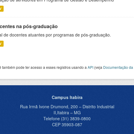
V
centes na pós-graduação
al de docentes atuantes por programas de pós-graduação.
V
ê também pode ter acesso a esses registros usando a
API
(veja
Documentação da 
Campus Itabira
Rua Irmã Ivone Drumond, 200 – Distrito Industrial
II,Itabira – MG
Telefone (31) 3839-0800
CEP 35903-087