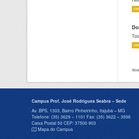
CS
Do
Tot
CS
Voc
Campus Prof. José Rodrigues Seabra – Sede
Av. BPS, 1303, Bairro Pinheirinho, Itajubá – MG
Telefone: (35) 3629 – 1101 Fax: (35) 3622 – 3596
Caixa Postal 50 CEP: 37500 903
Mapa do Campus