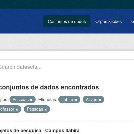
Conjuntos de dados
Organizações
G
conjuntos de dados encontrados
pos:
Pessoas
Etiquetas:
Itabira
Ativos
rofessor
Pessoas
ojetos de pesquisa - Campus Itabira