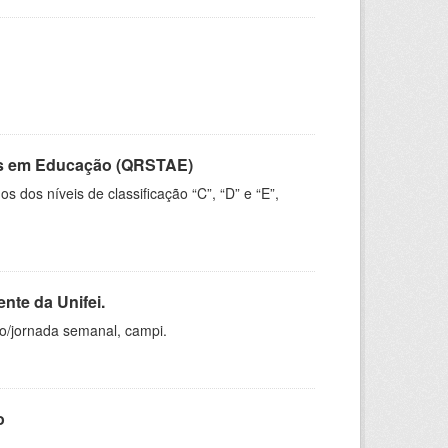
vos em Educação (QRSTAE)
dos níveis de classificação “C”, “D” e “E”,
nte da Unifei.
ho/jornada semanal, campi.
o