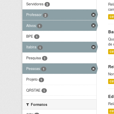
Servidores
Rel
3
cam
Professor
2
CS
Ativos
1
Ba
BPE
1
Qua
de 
Itabira
1
CS
Pesquisa
1
Rel
Pessoas
1
Nom
Projeto
1
CS
QRSTAE
1
Ed
Rel
Formatos
CS