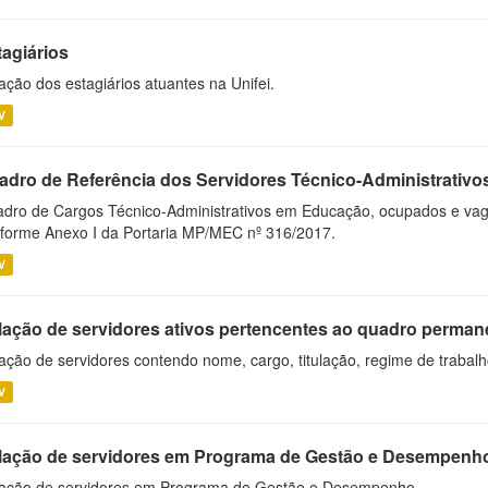
tagiários
ação dos estagiários atuantes na Unifei.
V
adro de Referência dos Servidores Técnico-Administrati
dro de Cargos Técnico-Administrativos em Educação, ocupados e vagos 
forme Anexo I da Portaria MP/MEC nº 316/2017.
V
lação de servidores ativos pertencentes ao quadro permane
ação de servidores contendo nome, cargo, titulação, regime de trabal
V
lação de servidores em Programa de Gestão e Desempenh
ação de servidores em Programa de Gestão e Desempenho