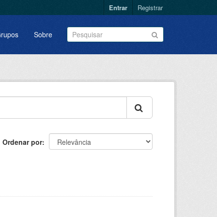
Entrar
Registrar
rupos
Sobre
Ordenar por