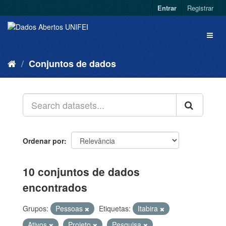
Entrar
Registrar
Conjuntos de dados
Ordenar por
10 conjuntos de dados
encontrados
Grupos:
Pessoas
Etiquetas:
Itabira
Ativos
Projeto
Pesquisa