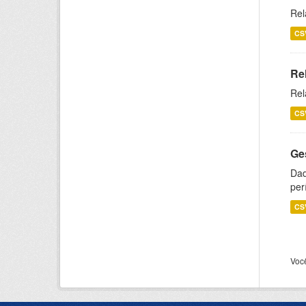
Rel
CS
Re
Rel
CS
Ge
Dad
per
CS
Voc