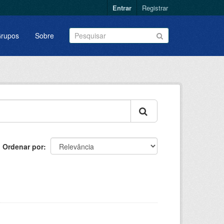
Entrar
Registrar
rupos
Sobre
Ordenar por