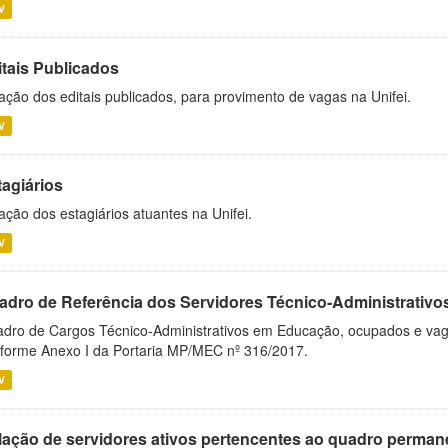
V
itais Publicados
ação dos editais publicados, para provimento de vagas na Unifei.
V
tagiários
ação dos estagiários atuantes na Unifei.
V
adro de Referência dos Servidores Técnico-Administrati
dro de Cargos Técnico-Administrativos em Educação, ocupados e vagos 
forme Anexo I da Portaria MP/MEC nº 316/2017.
V
lação de servidores ativos pertencentes ao quadro permane