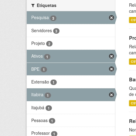
Rel
Etiquetas
cam
Pesquisa
3
CS
Servidores
3
Pr
Projeto
2
Rel
cam
Ativos
1
CS
BPE
1
Ba
Extensão
1
Qua
de 
Itabira
1
CS
Itajubá
1
Pessoas
Rel
1
Nom
Professor
1