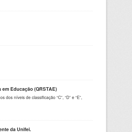
vos em Educação (QRSTAE)
dos níveis de classificação “C”, “D” e “E”,
nte da Unifei.