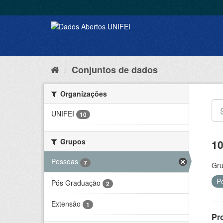
Conjuntos de dados
Organizações
UNIFEI
10
Grupos
10
Pessoas
7
Gru
P
Pós Graduação
2
Extensão
1
Pr