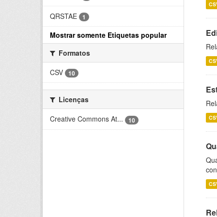
CS
QRSTAE
1
Ed
Mostrar somente Etiquetas popular
Rel
Formatos
CS
CSV
10
Es
Licenças
Rel
CS
Creative Commons At...
10
Qu
Qua
con
CS
Re