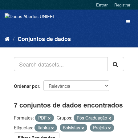
Entrar
Registrar
Conjuntos de dados
Ordenar por
7 conjuntos de dados encontrados
Formatos:
PDF
Grupos:
Pós Graduação
Etiquetas:
Itabira
Bolsistas
Projeto
Filtrar Resultados