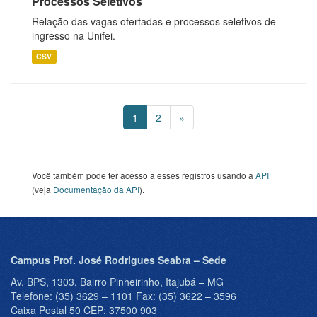
Processos Seletivos
Relação das vagas ofertadas e processos seletivos de
ingresso na Unifei.
CSV
1
2
»
Você também pode ter acesso a esses registros usando a
API
(veja
Documentação da API
).
Campus Prof. José Rodrigues Seabra – Sede
Av. BPS, 1303, Bairro Pinheirinho, Itajubá – MG
Telefone: (35) 3629 – 1101 Fax: (35) 3622 – 3596
Caixa Postal 50 CEP: 37500 903