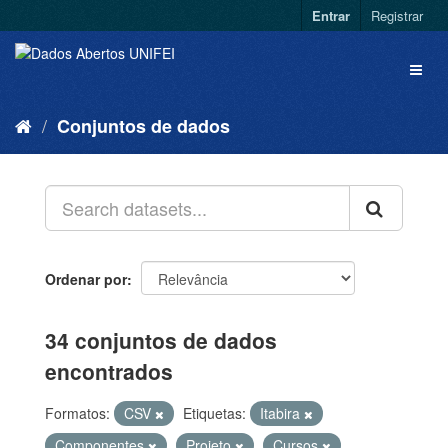
Entrar
Registrar
Conjuntos de dados
Ordenar por
34 conjuntos de dados
encontrados
Formatos:
CSV
Etiquetas:
Itabira
Componentes
Projeto
Cursos