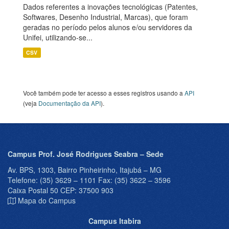
Dados referentes a inovações tecnológicas (Patentes,
Softwares, Desenho Industrial, Marcas), que foram
geradas no período pelos alunos e/ou servidores da
Unifei, utilizando-se...
CSV
Você também pode ter acesso a esses registros usando a
API
(veja
Documentação da API
).
Campus Prof. José Rodrigues Seabra – Sede
Av. BPS, 1303, Bairro Pinheirinho, Itajubá – MG
Telefone: (35) 3629 – 1101 Fax: (35) 3622 – 3596
Caixa Postal 50 CEP: 37500 903
Mapa do Campus
Campus Itabira