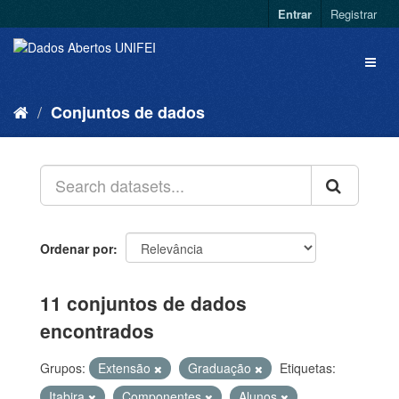
Entrar
Registrar
Conjuntos de dados
Ordenar por
11 conjuntos de dados
encontrados
Grupos:
Extensão
Graduação
Etiquetas:
Itabira
Componentes
Alunos