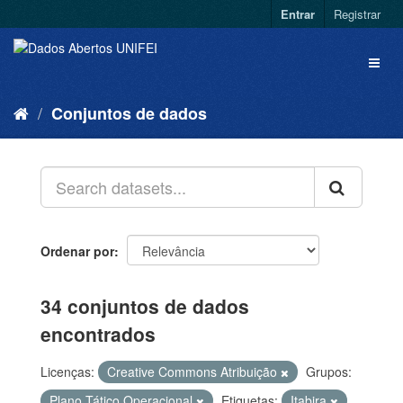
Entrar
Registrar
Conjuntos de dados
Ordenar por
34 conjuntos de dados
encontrados
Licenças:
Creative Commons Atribuição
Grupos:
Plano Tático Operacional
Etiquetas:
Itabira