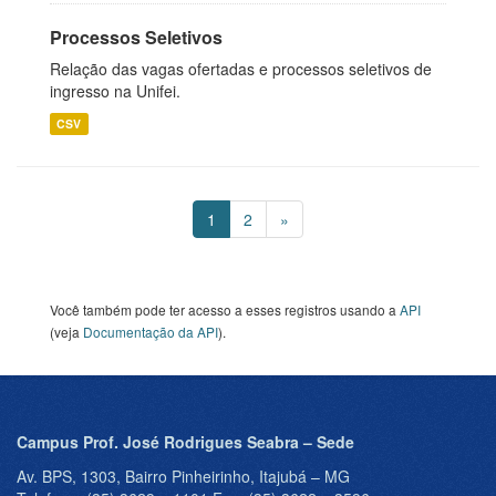
Processos Seletivos
Relação das vagas ofertadas e processos seletivos de
ingresso na Unifei.
CSV
1
2
»
Você também pode ter acesso a esses registros usando a
API
(veja
Documentação da API
).
Campus Prof. José Rodrigues Seabra – Sede
Av. BPS, 1303, Bairro Pinheirinho, Itajubá – MG