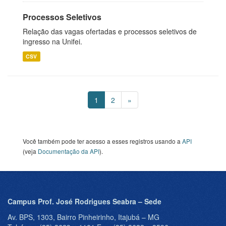
Processos Seletivos
Relação das vagas ofertadas e processos seletivos de
ingresso na Unifei.
CSV
1
2
»
Você também pode ter acesso a esses registros usando a
API
(veja
Documentação da API
).
Campus Prof. José Rodrigues Seabra – Sede
Av. BPS, 1303, Bairro Pinheirinho, Itajubá – MG