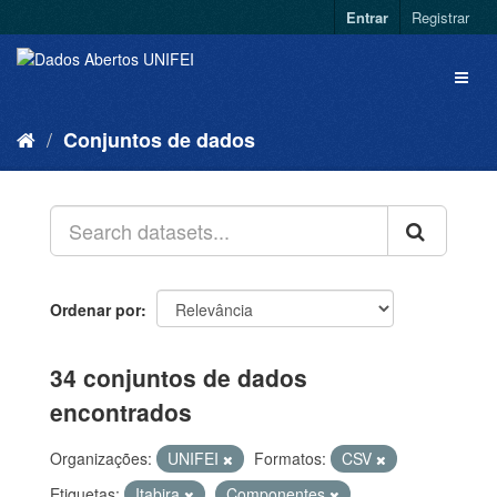
Entrar
Registrar
Conjuntos de dados
Ordenar por
34 conjuntos de dados
encontrados
Organizações:
UNIFEI
Formatos:
CSV
Etiquetas:
Itabira
Componentes