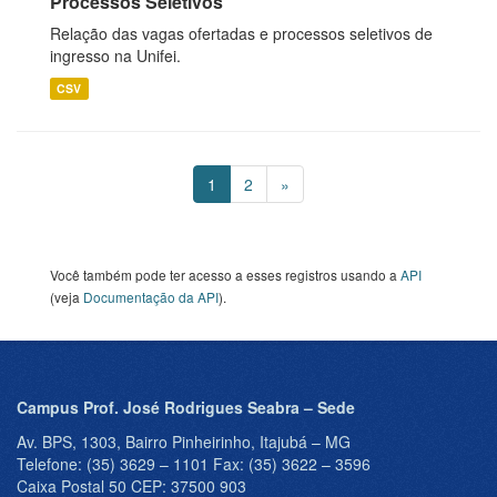
Processos Seletivos
Relação das vagas ofertadas e processos seletivos de
ingresso na Unifei.
CSV
1
2
»
Você também pode ter acesso a esses registros usando a
API
(veja
Documentação da API
).
Campus Prof. José Rodrigues Seabra – Sede
Av. BPS, 1303, Bairro Pinheirinho, Itajubá – MG
Telefone: (35) 3629 – 1101 Fax: (35) 3622 – 3596
Caixa Postal 50 CEP: 37500 903