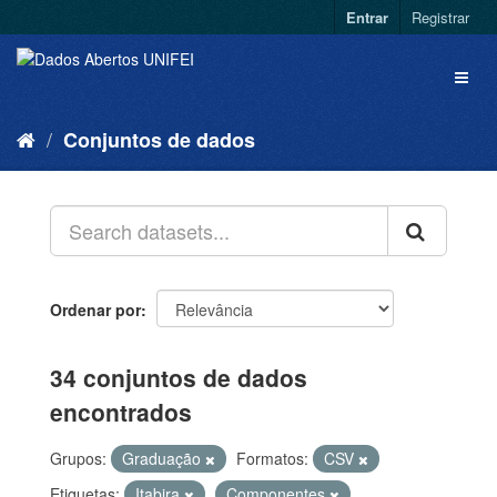
Entrar
Registrar
Conjuntos de dados
Ordenar por
34 conjuntos de dados
encontrados
Grupos:
Graduação
Formatos:
CSV
Etiquetas:
Itabira
Componentes