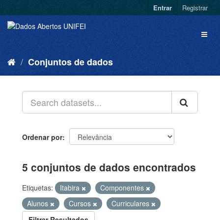
Entrar
Registrar
Conjuntos de dados
Ordenar por
5 conjuntos de dados encontrados
Etiquetas:
Itabira
Componentes
Alunos
Cursos
Curriculares
Filtrar Resultados