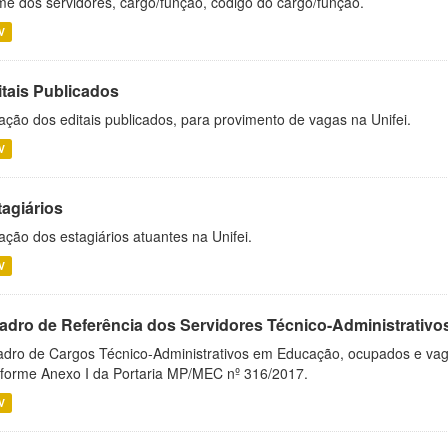
e dos servidores, cargo/função, código do cargo/função.
V
itais Publicados
ação dos editais publicados, para provimento de vagas na Unifei.
V
tagiários
ação dos estagiários atuantes na Unifei.
V
adro de Referência dos Servidores Técnico-Administrati
dro de Cargos Técnico-Administrativos em Educação, ocupados e vagos 
forme Anexo I da Portaria MP/MEC nº 316/2017.
V