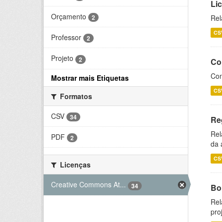
Li
Orçamento
2
Rel
CS
Professor
2
Projeto
2
Co
Con
Mostrar mais Etiquetas
CS
Formatos
CSV
34
Re
Rel
PDF
2
da 
CS
Licenças
Creative Commons At...
34
Bol
Rel
pro