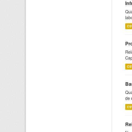
Inf
Qua
lab
CS
Pr
Rel
Cap
CS
Ba
Qua
de 
CS
Rel