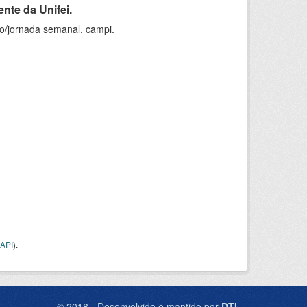
nte da Unifei.
ho/jornada semanal, campi.
API
).
© 2018 - Desenvolvido e mantido por
DTI