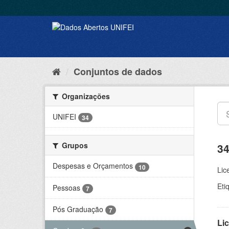
Conjuntos de dados
Organizações
UNIFEI
34
Grupos
34
Despesas e Orçamentos
10
Lic
Eti
Pessoas
7
Pós Graduação
7
Lic