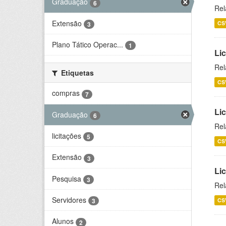
Graduação
6
Rel
Extensão
CS
3
Plano Tático Operac...
1
Lic
Rel
Etiquetas
CS
compras
7
Lic
Graduação
6
Rel
licitações
5
CS
Extensão
3
Li
Pesquisa
3
Rel
Servidores
CS
3
Alunos
2