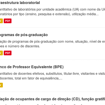
raestrutura laboratorial
ntitativo de laboratórios por unidade acadêmica (UA) com nome da U
oratórios por tipo (ensino, pesquisa e extensão), utilização média...
V
PDF
ogramas de pós-graduação
ação de programas de pós-graduação com nome, situação, nível de ens
es e número de discentes.
V
PDF
nco de Professor Equivalente (BPE)
ntitativo de docentes efetivos, substitutos, titular-livre, visitantes e vi
docentes, total em fator de equivalência,...
V
ação de ocupantes de cargo de direção (CD), função gratifi