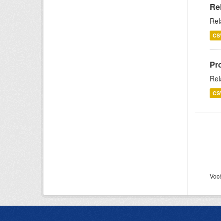
Re
Rel
CS
Pr
Rel
CS
Voc