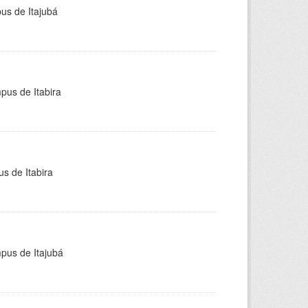
pus de Itajubá
pus de Itabira
s de Itabira
mpus de Itajubá