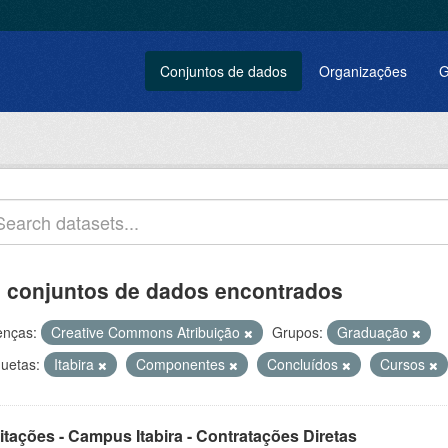
Conjuntos de dados
Organizações
G
 conjuntos de dados encontrados
enças:
Creative Commons Atribuição
Grupos:
Graduação
quetas:
Itabira
Componentes
Concluídos
Cursos
itações - Campus Itabira - Contratações Diretas