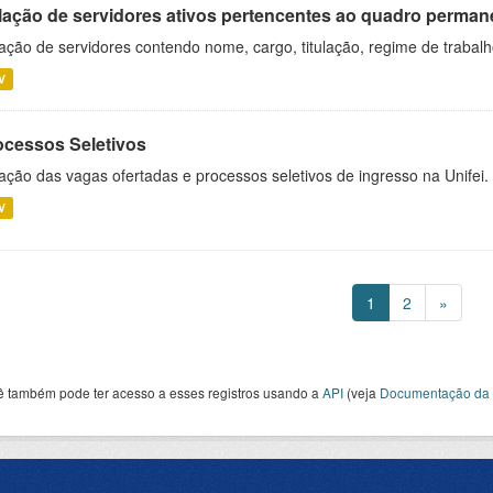
lação de servidores ativos pertencentes ao quadro permane
ação de servidores contendo nome, cargo, titulação, regime de trabal
V
ocessos Seletivos
ação das vagas ofertadas e processos seletivos de ingresso na Unifei.
V
1
2
»
ê também pode ter acesso a esses registros usando a
API
(veja
Documentação da 