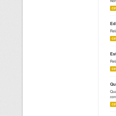
Nom
CS
Ed
Rel
CS
Es
Rel
CS
Qu
Qua
con
CS