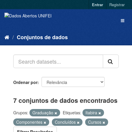
Entrar
Registrar
Conjuntos de dados
Ordenar por
7 conjuntos de dados encontrados
Grupos:
Graduação
Etiquetas:
Itabira
Componentes
Concluídos
Cursos
Filtrar Resultados